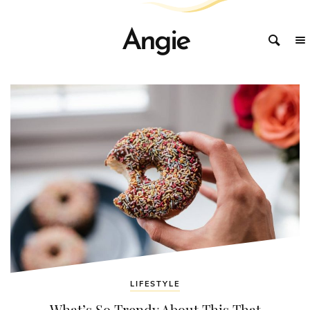
Angie
LIFESTYLE
What’s So Trendy About This That