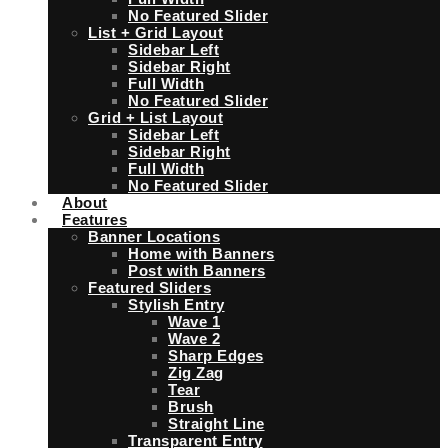
No Featured Slider
List + Grid Layout
Sidebar Left
Sidebar Right
Full Width
No Featured Slider
Grid + List Layout
Sidebar Left
Sidebar Right
Full Width
No Featured Slider
About
Features
Banner Locations
Home with Banners
Post with Banners
Featured Sliders
Stylish Entry
Wave 1
Wave 2
Sharp Edges
Zig Zag
Tear
Brush
Straight Line
Transparent Entry