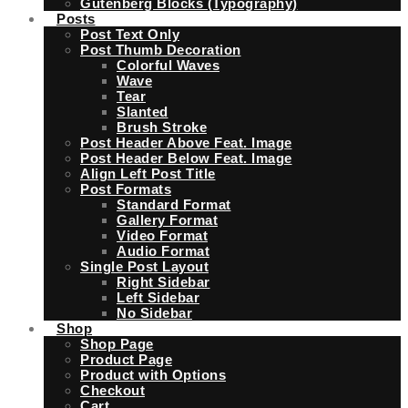
Gutenberg Blocks (Typography)
Posts
Post Text Only
Post Thumb Decoration
Colorful Waves
Wave
Tear
Slanted
Brush Stroke
Post Header Above Feat. Image
Post Header Below Feat. Image
Align Left Post Title
Post Formats
Standard Format
Gallery Format
Video Format
Audio Format
Single Post Layout
Right Sidebar
Left Sidebar
No Sidebar
Shop
Shop Page
Product Page
Product with Options
Checkout
Cart