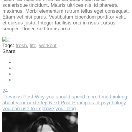
scelerisque tincidunt. Mauris ultrices nisi id pharetra
maximus. Morbi elementum rutrum tellus eget consequat.
Etiam vel nisi purus. Vestibulum bibendum porttitor velit,
et cursus justo. Integer facilisis orci in risus cursus
semper. Donec sed turpis urna.
Tags:
fresh
,
life
,
workout
Share
24
Previous Post
Why you should spend more time thinking
about your next step
Next Post
Principles of psychology
you can use to improve your blog