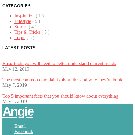
CATEGORIES
Inspiration
( 1 )
Lifestyle
( 5 )
Stories
( 4 )
Tips & Tricks
( 5 )
Topic
( 5 )
LATEST POSTS
Basic tools you will need to better understand current trends
May 12, 2019
The most common complaints about this and why they’re bunk
May 7, 2019
Top 5 important facts that you should know about everything
May 5, 2019
Angie
Email
Facebook