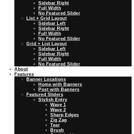
Sidebar Right
Full Width
No Featured Slider
List + Grid Layout
Sidebar Left
Sidebar Right
Full Width
No Featured Slider
Grid + List Layout
Sidebar Left
Sidebar Right
Full Width
No Featured Slider
About
Features
Banner Locations
Home with Banners
Post with Banners
Featured Sliders
Stylish Entry
Wave 1
Wave 2
Sharp Edges
Zig Zag
Tear
Brush