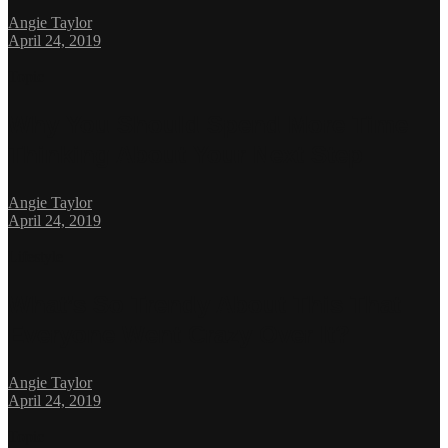
Angie Taylor
April 24, 2019
Topic
Why You Should Spend More Time
Thinking About Your Next Step
Angie Taylor
April 24, 2019
Lifestyle
What’s So Trendy About This That
Everyone Went Crazy Over It?
Angie Taylor
April 24, 2019
Topic