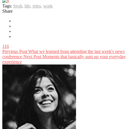
Tags:
fresh
,
life
,
retro
,
work
Share
116
Previous Post
What we learned from attending the last week's news
conference
Next Post
Moments that basically sum up your everyday
experience