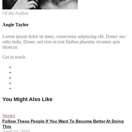
Of the Author
Angie Taylor
Lorem ipsum dolor sit amet, consectetur adipiscing elit. Donec nec
odio nulla. Donec sed eros ut erat finibus pharetra vivamus quis
rhoncus.
Get in touch
You Might Also Like
Stories
Follow These People If You Want To Become Better At Doing
This
April 24, 2019