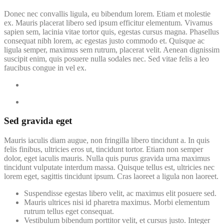
Donec nec convallis ligula, eu bibendum lorem. Etiam et molestie
ex. Mauris placerat libero sed ipsum efficitur elementum. Vivamus
sapien sem, lacinia vitae tortor quis, egestas cursus magna. Phasellus
consequat nibh lorem, ac egestas justo commodo et. Quisque ac
ligula semper, maximus sem rutrum, placerat velit. Aenean dignissim
suscipit enim, quis posuere nulla sodales nec. Sed vitae felis a leo
faucibus congue in vel ex.
Sed gravida eget
Mauris iaculis diam augue, non fringilla libero tincidunt a. In quis
felis finibus, ultricies eros ut, tincidunt tortor. Etiam non semper
dolor, eget iaculis mauris. Nulla quis purus gravida urna maximus
tincidunt vulputate interdum massa. Quisque tellus est, ultricies nec
lorem eget, sagittis tincidunt ipsum. Cras laoreet a ligula non laoreet.
Suspendisse egestas libero velit, ac maximus elit posuere sed.
Mauris ultrices nisi id pharetra maximus. Morbi elementum
rutrum tellus eget consequat.
Vestibulum bibendum porttitor velit, et cursus justo. Integer