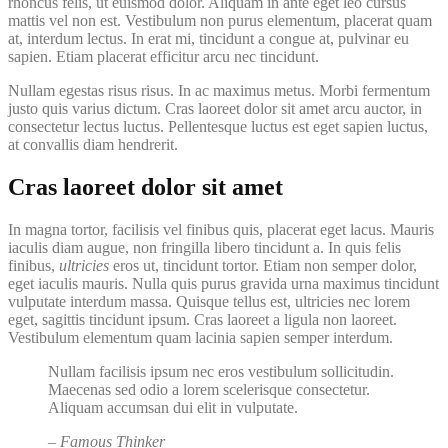
rhoncus felis, ut euismod dolor. Aliquam in ante eget leo cursus
mattis vel non est. Vestibulum non purus elementum, placerat quam
at, interdum lectus. In erat mi, tincidunt a congue at, pulvinar eu
sapien. Etiam placerat efficitur arcu nec tincidunt.
Nullam egestas risus risus. In ac maximus metus. Morbi fermentum
justo quis varius dictum. Cras laoreet dolor sit amet arcu auctor, in
consectetur lectus luctus. Pellentesque luctus est eget sapien luctus,
at convallis diam hendrerit.
Cras laoreet dolor sit amet
In magna tortor, facilisis vel finibus quis, placerat eget lacus. Mauris
iaculis diam augue, non fringilla libero tincidunt a. In quis felis
finibus,
ultricies
eros ut, tincidunt tortor. Etiam non semper dolor,
eget iaculis mauris. Nulla quis purus gravida urna maximus tincidunt
vulputate interdum massa. Quisque tellus est, ultricies nec lorem
eget, sagittis tincidunt ipsum. Cras laoreet a ligula non laoreet.
Vestibulum elementum quam lacinia sapien semper interdum.
Nullam facilisis ipsum nec eros vestibulum sollicitudin.
Maecenas sed odio a lorem scelerisque consectetur.
Aliquam accumsan dui elit in vulputate.
– Famous Thinker