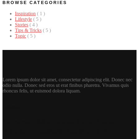
BROWSE CATEGORIES
Inspiration
( 1 )
Lifestyle
( 5 )
Stories
( 4 )
Tips & Tricks
( 5 )
Topic
( 5 )
Editor's Picks
Lorem ipsum dolor sit amet, consectetur adipiscing elit. Donec nec
odio nulla. Donec sed eros ut erat finibus pharetra. Vivamus quis
rhoncus felis, ut euismod dolora liquam.
Lifestyle
Common Misconceptions About
Industry Leaders People Have