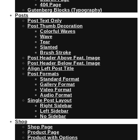
404 Page
Gutenberg Blocks (Typography)
Posts
Post Text Only
Post Thumb Decoration
Colorful Waves
Wave
Tear
Slanted
Brush Stroke
Post Header Above Feat. Image
Post Header Below Feat. Image
Align Left Post Title
Post Formats
Standard Format
Gallery Format
Video Format
Audio Format
Single Post Layout
Right Sidebar
Left Sidebar
No Sidebar
Shop
Shop Page
Product Page
Product with Options